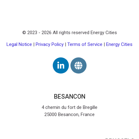
Poslednja izmena: петак, 16. мај 2025, 12:40
Prethodni
Learning offer
edeći
© 2023 -
2026
All rights reserved Energy Cities
AHI - Affordable Housing Initiative
Legal Notice
|
Privacy Policy
|
Terms of Service
|
Energy Cities
BESANCON
4 chemin du fort de Bregille
25000 Besancon, France