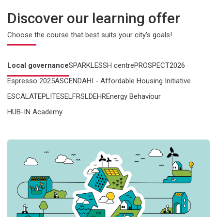
Discover our learning offer
Choose the course that best suits your city's goals!
Local governance
SPARKLE
SSH centre
PROSPECT
2026
Espresso 2025
ASCEND
AHI - Affordable Housing Initiative
ESCALATE
PL
IT
ES
EL
FR
SL
DE
HR
Energy Behaviour
HUB-IN Academy
Угода мерів щодо клімату та енергії: від теорії до практики