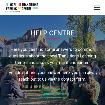
Skip to navigation
Skip to login form
Idi na glavni sadržaj
Skip to accessibility options
Skip to footer
Skip accessibility options
HELP CENTRE
Uslovi za završetak
Poslednja izmena: уторак, 25. март 2025, 14:10
HELP CENTRE
Početna stranica
HELP CENTRE
LTLC
HELP CENTRE
Here you can find some answers to common
questions about the Local Transitions Learning
Centre and issues you might encounter.
If you do not find your answer here, you can always
reach out to us via the contact form.
Contact form