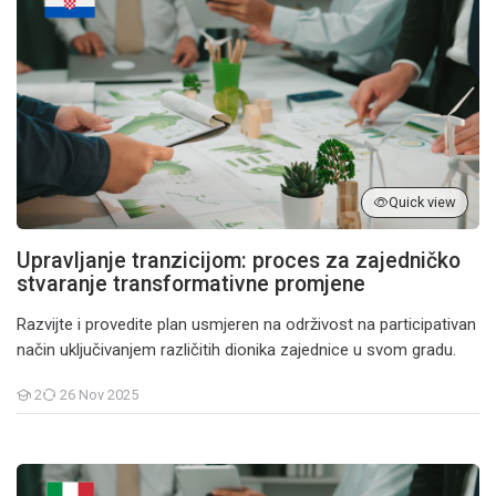
Quick view
Upravljanje tranzicijom: proces za zajedničko
stvaranje transformativne promjene
Razvijte i provedite plan usmjeren na održivost na participativan
način uključivanjem različitih dionika zajednice u svom gradu.
2
26 Nov 2025
Students
Gestione della transizione: un processo per co-creare un cambia