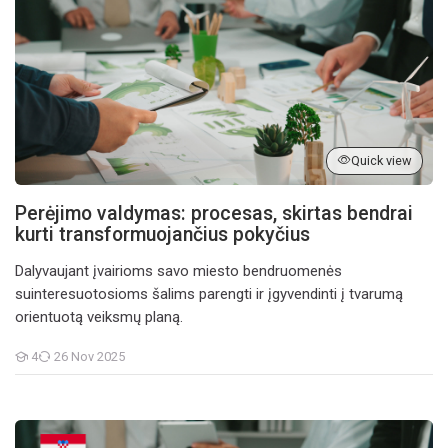
Quick view
Perėjimo valdymas: procesas, skirtas bendrai
kurti transformuojančius pokyčius
Dalyvaujant įvairioms savo miesto bendruomenės
suinteresuotosioms šalims parengti ir įgyvendinti į tvarumą
orientuotą veiksmų planą.
4
26 Nov 2025
Students
Upravljanje tranzicijom: proces za zajedničko stvaranje transform