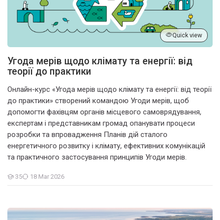
Quick view
Угода мерів щодо клімату та енергії: від
теорії до практики
Онлайн-курс «Угода мерів щодо клімату та енергії: від теорії
до практики» створений командою Угоди мерів, щоб
допомогти фахівцям органів місцевого самоврядування,
експертам і представникам громад опанувати процеси
розробки та впровадження Планів дій сталого
енергетичного розвитку і клімату, ефективних комунікацій
та практичного застосування принципів Угоди мерів.
35
18 Mar 2026
Students
Community-led energy for massive renewable production