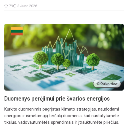
79
3 June 2026
Students
Duomenys perėjimui prie švarios energijos
Quick view
Duomenys perėjimui prie švarios energijos
Kurkite duomenimis pagrįstas klimato strategijas, naudodami
energijos ir išmetamųjų teršalų duomenis, kad nustatytumėte
tikslus, vadovautumėtės sprendimais ir įtrauktumėte piliečius.