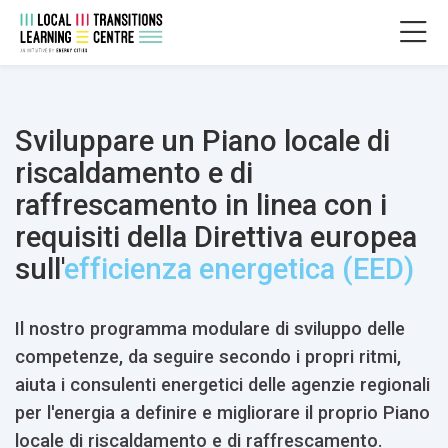
Skip to navigation
Skip to login form
Vai al contenuto principale
Skip to accessibility options
Skip to footer
Skip accessibility options
ESCALATE PROGRAMME
Aggregazione dei criteri
.
Corso
ESCALATE CAPACITY BUILDING PROGRA
Home
Sviluppare un Piano locale di
Corsi
Fossil free cities
riscaldamento e di
ESCALATE
ESCALATE LEARNING PROGRAMME
raffrescamento in linea con i
requisiti della Direttiva europea
sull'
efficienza energetica (EED)
Il nostro programma modulare di sviluppo delle
competenze, da seguire secondo i propri ritmi,
aiuta i consulenti energetici delle agenzie regionali
per l'energia a definire e migliorare il proprio Piano
locale di riscaldamento e di raffrescamento.