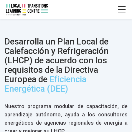
Skip to navigation
Skip to login form
Salta al contenido principal
Skip to accessibility options
Skip to footer
Skip accessibility options
ESCALATE PROGRAMME
Requisitos de finalización
.
Curso
ESCALATE CAPACITY BUILDING PROGRA
Página Principal
Desarrolla un Plan Local de
Cursos
Fossil free cities
Calefacción y Refrigeración
ESCALATE
ESCALATE LEARNING PROGRAMME
(LHCP) de acuerdo con los
requisitos de la Directiva
Europea de
Eficiencia
Energética (DEE)
Nuestro programa modular de capacitación, de
aprendizaje autónomo, ayuda a los consultores
energéticos de agencias regionales de energía a
crear y mejorar su LHCP.