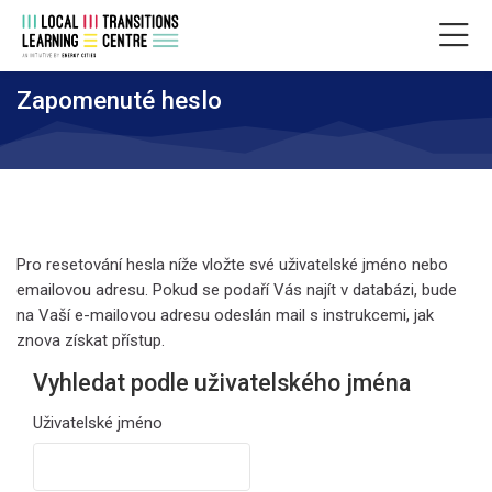
Skip to navigation
Skip to login form
Přejít k hlavnímu obsahu
Skip to accessibility options
Skip to footer
Skip accessibility options
Zapomenuté heslo
Pro resetování hesla níže vložte své uživatelské jméno nebo
emailovou adresu. Pokud se podaří Vás najít v databázi, bude
na Vaší e-mailovou adresu odeslán mail s instrukcemi, jak
znova získat přístup.
Vyhledat podle uživatelského jména
Vyhledat podle uživatelského jména
Uživatelské jméno