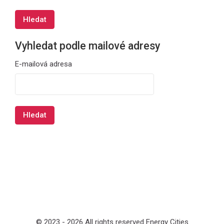
Vyhledat podle mailové adresy
Vyhledat podle mailové adresy
E-mailová adresa
© 2023 -
2026
All rights reserved Energy Cities