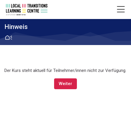
Skip to navigation
Skip to login form
Zum Hauptinhalt
Skip to accessibility options
Skip to footer
Skip accessibility options
Hinweis
Startseite
Der Kurs steht aktuell für Teilnehmer/innen nicht zur Verfügung.
Weiter