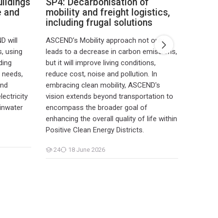
uildings
SP4: Decarbonisation of
SP5: C
e and
mobility and freight logistics,
and c
including frugal solutions
gover
D will
ASCEND’s Mobility approach not only
The SP5
s, using
leads to a decrease in carbon emissions,
gathers
ding
but it will improve living conditions,
working
y needs,
reduce cost, noise and pollution. In
- Citiz
and
embracing clean mobility, ASCEND's
creatio
lectricity
vision extends beyond transportation to
34
inwater
encompass the broader goal of
Students
enhancing the overall quality of life within
Positive Clean Energy Districts.
24
18 June 2026
Students