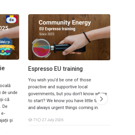
nitară
Espresso EU training
Espress
da
Espre
ie
Espresso EU training
Ar "Pow
You wish you’d be one of those
locală
vienu st
proactive and supportive local
ii de unde
nodarbī
governments, but you don’t know where
și că
kopīgoš
to start? We know you have little time
. De
ierobežo
and always urgent things coming in.
 e-
izglītoj
ații și
71
27 July 2026
teoriju
Students
Ieteicam
skaits i