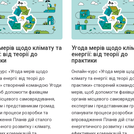
мерів щодо клімату та
Угода мерів щодо клі
: від теорії до
енергії: від теорії до
ики
практики
урс «Угода мерів щодо
Онлайн-курс «Угода мерів що
а енергії: від теорії до
клімату та енергії: від теорії д
» створений командою Угоди
практики» створений команд
об допомогти фахівцям
мерів, щоб допомогти фахівц
місцевого самоврядування,
органів місцевого самовряду
м і представникам громад
експертам і представникам г
и процеси розробки та
опанувати процеси розробки 
ення Планів дій сталого
впровадження Планів дій ста
чного розвитку і клімату,
енергетичного розвитку і клім
их комунікацій та
ефективних комунікацій та