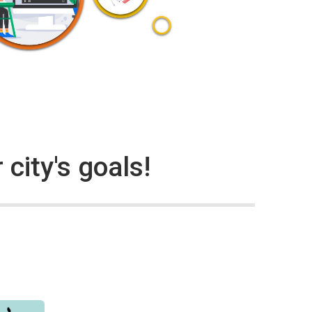
city's goals!
ергії: від теорії до практики