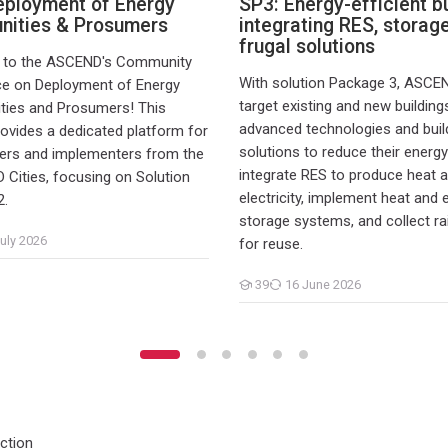
eployment of Energy
SP3: Energy-efficient b
ities & Prosumers
integrating RES, storag
frugal solutions
to the ASCEND's Community
With solution Package 3, ASCEN
ce on Deployment of Energy
target existing and new building
ies and Prosumers! This
advanced technologies and buil
ovides a dedicated platform for
solutions to reduce their energ
ners and implementers from the
integrate RES to produce heat 
Cities, focusing on Solution
electricity, implement heat and e
2.
storage systems, and collect ra
uly 2026
for reuse.
39
16 June 2026
Students
ction