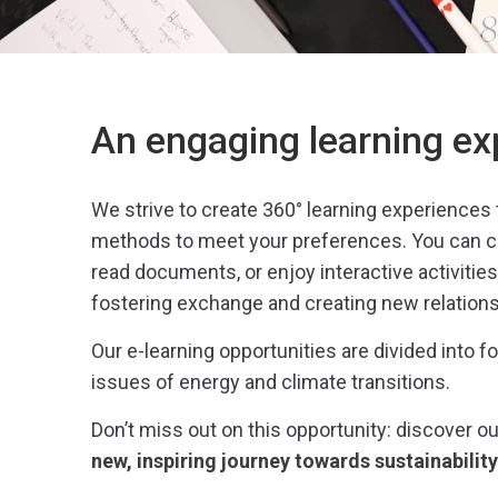
e
r
An engaging learning ex
We
strive to
create 360° learning experiences 
methods to
meet your preferences
. You can 
read documents, or
enjoy
interactive activities
foster
ing
exchange and creating new relations
O
ur e-learning opportunities
are divided into f
issues of energy and climate transitions
.
Don’t miss out on this opportunity: discover our
new, inspiring journey towards sustainability