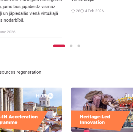
tu, jums būs jāpabeidz vismaz
28
4 Feb 2026
i un jāpiedalās vienā virtuālajā
Students
es nodarbībā.
June 2026
esources regeneration
historic urban areas
novation hubs for heritage revitalisation in historic urban areas
Heritage-Led Innovation: Strat