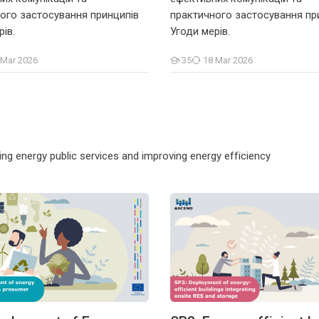
ого застосування принципів
практичного застосування пр
ів.
Угоди мерів.
 Mar 2026
35
18 Mar 2026
Students
ing energy public services and improving energy efficiency
lexible energy systems and PCED
loyment of Energy Communities & Prosumers
SP3: Energy-efficient buildings 