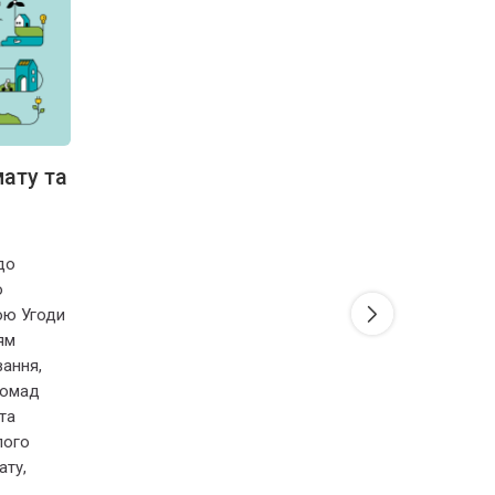
мату та
до
о
ою Угоди
ям
вання,
ромад
та
лого
ату,