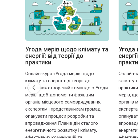
Угода мерів щодо клімату та
Угода 
енергії: від теорії до
енергії
практики
практ
Онлайн-курс «Угода мерів щодо
Онлайн-к
клімату та енергії: від теорії до
клімату т
практики» створений командою Угоди
практики
мерів, щоб допомогти фахівцям
мерів, щ
органів місцевого самоврядування,
органів 
експертам і представникам громад
експерта
опанувати процеси розробки та
опануват
впровадження Планів дій сталого
впровадж
енергетичного розвитку і клімату,
енергети
ефективних комунікацій та
ефективн