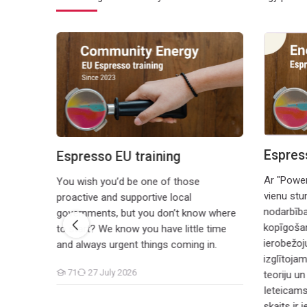
tară
Espresso EU training
Espresso
da
Espres
e
Espresso EU training
Ar "Power
You wish you’d be one of those
cală
vienu stu
proactive and supportive local
 de unde
nodarbība
governments, but you don’t know where
 că
kopīgošan
to start? We know you have little time
De
ierobežoj
and always urgent things coming in.
-
izglītoja
ii și
71
27 July 2026
teoriju u
Students
Ieteicams 
skaits ir