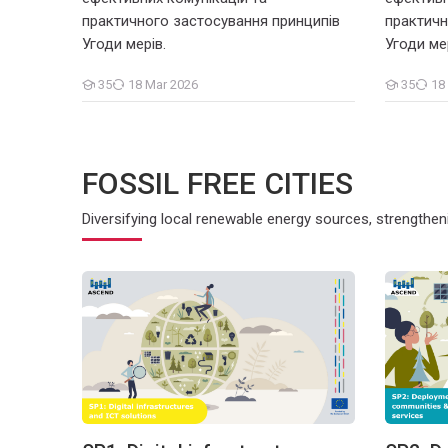
практичного застосування принципів
практичн
Угоди мерів.
Угоди мер
35
18 Mar 2026
35
18
Students
Students
FOSSIL FREE CITIES
Diversifying local renewable energy sources, strengthen
 as an umbrella solution
SP1: Digital infrastructures and ICT tools to support f
SP2: Dep