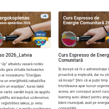
 2026_Latvia
Curs Espresso de Energie Comu
Jā
so 2026_Latvia
Curs Espresso de Energ
Comunitară
 Up" atbalstu vasarā notiks
Îți dorești să fii o administrație 
ndu gara virtuāla tiešsaistes
proactivă și implicată, dar nu șt
 ar nosaukumu "Enerģijas
să începi? Știm că ai puțin timp 
a un enerģētiskā nabadzība:
întotdeauna apar lucruri urgente
umi un iespējas", kuras laikā
aceea, am conceput acest curs
mie varēs sanākt kopā, lai apgūtu
learning auto-didact pentru angaj
n pildītu aizraujošus uzdevumus.
liderii municipali, axat pe energia
reģistrēties laikus, jo vietu
comunității.
 ierobežots. Lai iegūtu noslēguma