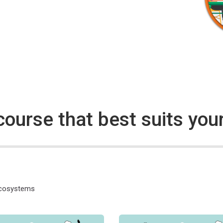
ourse that best suits your 
 ecosystems
актики
ів щодо клімату та енергії: від теорії до практики
Угода мерів щодо клімату та ен