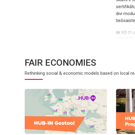
sertifikā
divi moduļ
tiešsaist
1
11 
Students
FAIR ECONOMIES
Rethinking social & economic models based on local r
ing
ban areas regeneration
A georeferenced framework to assess the potential of 
Driving in
Yes