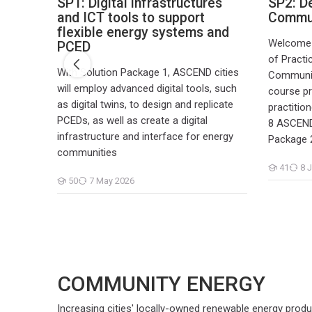
for
SP1: Digital infrastructures
SP2: D
tion
and ICT tools to support
Commun
flexible energy systems and
(CoP)
Welcome 
PCED
s
of Practi
With Solution Package 1, ASCEND cities
ackage 6
Communit
will employ advanced digital tools, such
n
course pr
as digital twins, to design and replicate
practitio
PCEDs, as well as create a digital
8 ASCEND 
infrastructure and interface for energy
Package 
communities
41
8 J
Students
50
7 May 2026
Students
COMMUNITY ENERGY
Increasing cities' locally-owned renewable energy produ