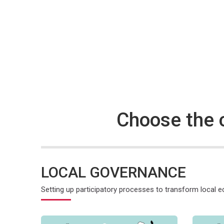
Choose the c
LOCAL GOVERNANCE
Setting up participatory processes to transform local
Угода мерів щодо клімату та енергії: від теорії до пр
Угода мер